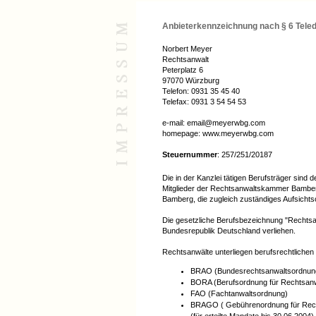
Anbieterkennzeichnung nach § 6 Tele
Norbert Meyer
Rechtsanwalt
Peterplatz 6
97070 Würzburg
Telefon: 0931 35 45 40
Telefax: 0931 3 54 54 53
e-mail: email@meyerwbg.com
homepage: www.meyerwbg.com
Steuernummer
: 257/251/20187
Die in der Kanzlei tätigen Berufsträger sind
Mitglieder der Rechtsanwaltskammer Bamberg
Bamberg, die zugleich zuständiges Aufsichtso
Die gesetzliche Berufsbezeichnung "Rechtsa
Bundesrepublik Deutschland verliehen.
Rechtsanwälte unterliegen berufsrechtliche
BRAO (Bundesrechtsanwaltsordnun
BORA (Berufsordnung für Rechtsanw
FAO (Fachtanwaltsordnung)
BRAGO ( Gebührenordnung für Rec