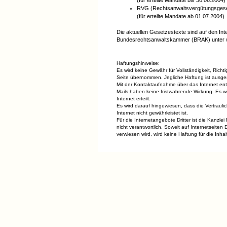
(für erteilte Mandate bis 30.06.2004)
RVG (Rechtsanwaltsvergütungsges
(für erteilte Mandate ab 01.07.2004)
Die aktuellen Gesetzestexte sind auf den Int
Bundesrechtsanwaltskammer (BRAK) unter w
Haftungshinweise:
Es wird keine Gewähr für Vollständigkeit, Richtig
Seite übernommen. Jegliche Haftung ist ausge
Mit der Kontaktaufnahme über das Internet ent
Mails haben keine fristwahrende Wirkung. Es wi
Internet erteilt.
Es wird darauf hingewiesen, dass die Vertraulic
Internet nicht gewährleistet ist.
Für die Internetangebote Dritter ist die Kanzle
nicht verantwortlich. Soweit auf Internetseiten Dr
verwiesen wird, wird keine Haftung für die Inh